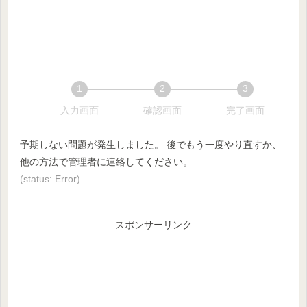
1
2
3
現
現
現
入力画面
確認画面
完了画面
在
在
在
表
表
表
予期しない問題が発生しました。 後でもう一度やり直すか、
示
示
示
他の方法で管理者に連絡してください。
さ
さ
さ
(status: Error)
れ
れ
れ
て
て
て
スポンサーリンク
い
い
い
る
る
る
画
画
画
面
面
面
で
で
で