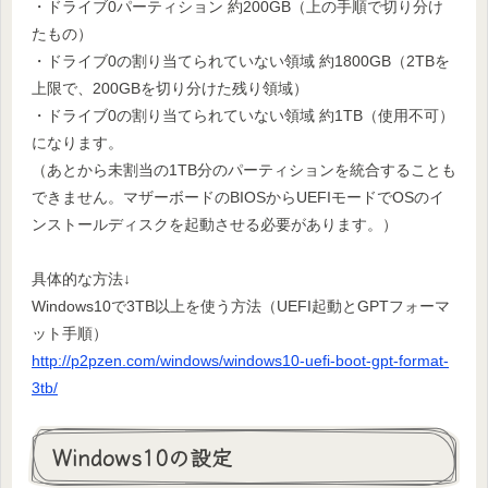
・ドライブ0パーティション 約200GB（上の手順で切り分け
たもの）
・ドライブ0の割り当てられていない領域 約1800GB（2TBを
上限で、200GBを切り分けた残り領域）
・ドライブ0の割り当てられていない領域 約1TB（使用不可）
になります。
（あとから未割当の1TB分のパーティションを統合することも
できません。マザーボードのBIOSからUEFIモードでOSのイ
ンストールディスクを起動させる必要があります。）
具体的な方法↓
Windows10で3TB以上を使う方法（UEFI起動とGPTフォーマ
ット手順）
http://p2pzen.com/windows/windows10-uefi-boot-gpt-format-
3tb/
Windows10の設定