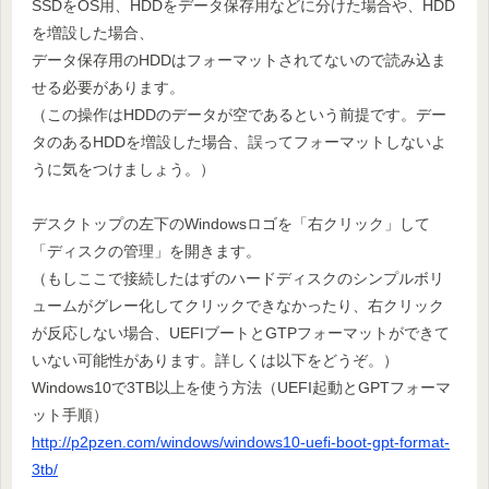
SSDをOS用、HDDをデータ保存用などに分けた場合や、HDD
を増設した場合、
データ保存用のHDDはフォーマットされてないので読み込ま
せる必要があります。
（この操作はHDDのデータが空であるという前提です。デー
タのあるHDDを増設した場合、誤ってフォーマットしないよ
うに気をつけましょう。）
デスクトップの左下のWindowsロゴを「右クリック」して
「ディスクの管理」を開きます。
（もしここで接続したはずのハードディスクのシンプルボリ
ュームがグレー化してクリックできなかったり、右クリック
が反応しない場合、UEFIブートとGTPフォーマットができて
いない可能性があります。詳しくは以下をどうぞ。）
Windows10で3TB以上を使う方法（UEFI起動とGPTフォーマ
ット手順）
http://p2pzen.com/windows/windows10-uefi-boot-gpt-format-
3tb/