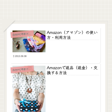
Amazon（アマゾン）の使い
自
作PC考察ガイド
方・利用方法
2013.09.08
Amazonで返品（返金）・交
自
作PC考察ガイド
換する方法